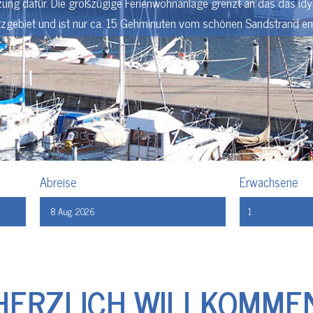
ung dafür. Die großzügige Ferienwohnanlage grenzt an das das idyl
zgebiet und ist nur ca. 15 Gehminuten vom schönen Sandstrand ent
Abreise
Erwachsene
HERZLICH WILLKOMME