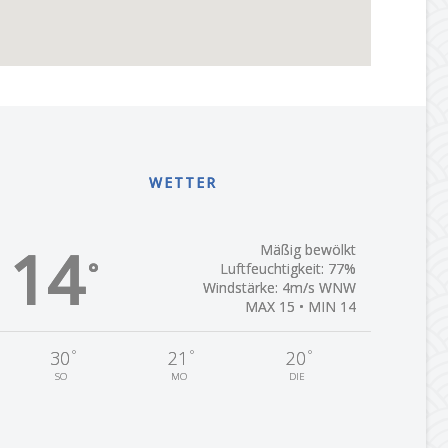
WETTER
14
Mäßig bewölkt
°
Luftfeuchtigkeit: 77%
Windstärke: 4m/s WNW
MAX 15 • MIN 14
°
°
°
30
21
20
SO
MO
DIE