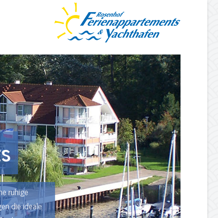
ts
ne ruhige
n die ideale