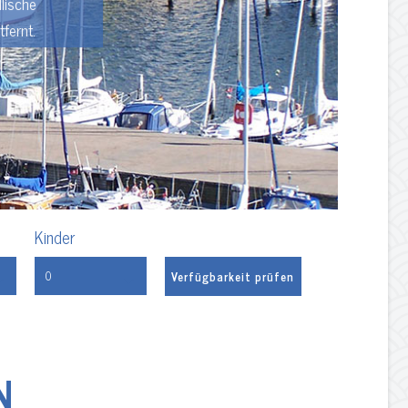
lische
fernt.
Kinder
N